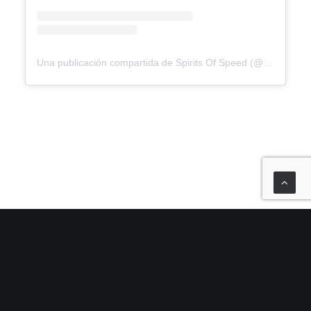
Una publicación compartida de Spirits Of Speed (@spiritsofspeed)