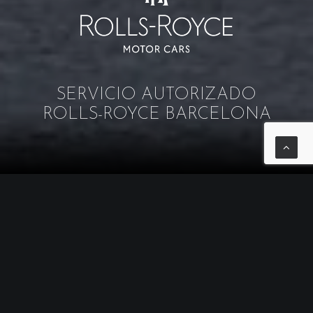
SERVICIO AUTORIZADO
ROLLS-ROYCE BARCELONA
Durante más de 100 años,
Rolls-Royce
Motor Cars
ha superado los límites del
lujo, creando nuevas realidades tanto
dentro como fuera del diseño de
automoción. Nuestro esfuerzo por la