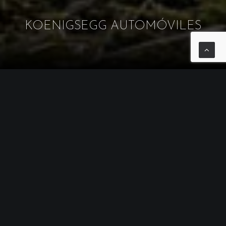
KOENIGSEGG AUTOMÓVILES
En
Spirits of Speed
somos distribuidor oficial de
Koenigsegg
para Barcelona y Andorra.
Somos especialistas en la venta de
superdeportivos de lujo y exclusivos.