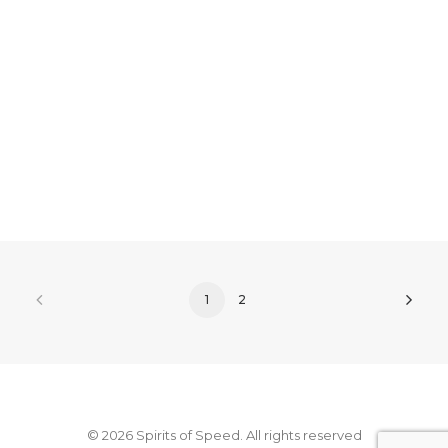
Cobra
4 de octubre de 2023
by Pedro Vilchez
1
2
© 2026 Spirits of Speed. All rights reserved