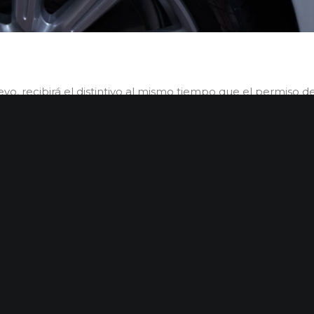
evo, recibirá el distintivo al mismo tiempo que el permiso 
r una movilidad más sostenible, incentivos en la compra de 
 tarifas vinculadas a la movilidad.
 futuro inminente de los coches eléctricos y las nuevas te
amos con dos de las marcas más exclusivas; Rimac Automobi
oenigsegg es un superdeportivo híbrido enchufable.