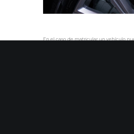
En el caso de matricular un vehículo nu
ofrecen diversas fórmulas para estimula
bonificación de impuestos, peajes y otras
Regulaciones que sin duda impulsarán el
En el mundo de los coches de lujo cont
más exclusivo del mundo y el Gemera K