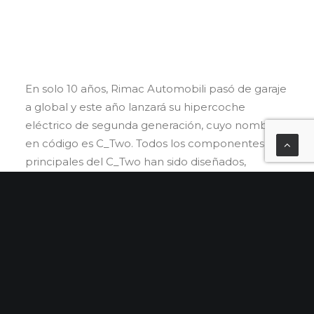
En solo 10 años, Rimac Automobili pasó de garaje
a global y este año lanzará su hipercoche
eléctrico de segunda generación, cuyo nombre
en código es C_Two. Todos los componentes
principales del C_Two han sido diseñados,
desarrollados y producidos por el equipo interno
de Rimac. Tras un proceso de desarrollo de varios
años de pruebas y homologaciones virtuales y
reales, el C_Two se dará a conocer al mundo en
tan solo unos meses. El C_Two, limitado a solo 150
unidades, está disponible en los mercados clave
del mundo a través de la red global de socios
distribuidores de Rimac Automobili.