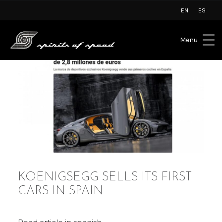
EN
ES
Menu
KOENIGSEGG SELLS ITS FIRST
CARS IN SPAIN