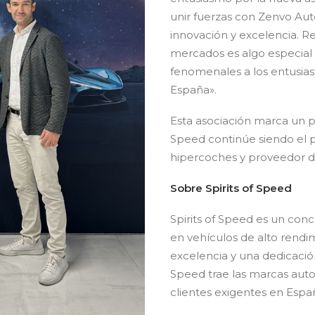
unir fuerzas con Zenvo Au
innovación y excelencia. R
mercados es algo especial 
fenomenales a los entusias
España».
Esta asociación marca un p
Speed ​​continúe siendo el 
hipercoches y proveedor de
Sobre Spirits of Speed
Spirits of Speed es un conc
en vehículos de alto rendim
excelencia y una dedicación a
Speed trae las marcas aut
clientes exigentes en Espa