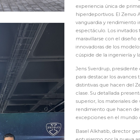
experiencia única de prime
hiperdeportivos. El Zenvo 
vanguardia y rendimiento ini
espectáculo. Los invitados 
maravillarse con el diseño e
innovadoras de los modelos
cúspide de la ingeniería y l
Jens Sverdrup, presidente
para destacar los avances t
distintivas que hacen del 
clase. Su detallada present
superior, los materiales de
rendimiento que hacen del
excepciones en el mundo d
Basel Alkhatib, director ge
entusiasmo por la nueva a