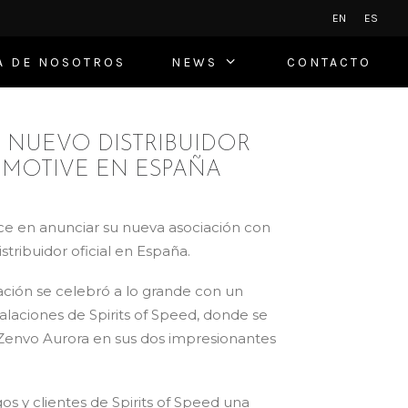
EN
ES
A DE NOSOTROS
NEWS
CONTACTO
ED NUEVO DISTRIBUIDOR
MOTIVE EN ESPAÑA
ce en anunciar su nueva asociación con
ribuidor oficial en España.
ción se celebró a lo grande con un
talaciones de Spirits of Speed, donde se
 Zenvo Aurora en sus dos impresionantes
gos y clientes de Spirits of Speed una