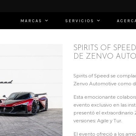
MARCAS
SERVICIOS
ACERC
SPIRITS OF SPE
DE ZENVO AUTO
Spirits of Speed se compla
Zenvo Automotive como dist
Esta emocionante colabora
evento exclusivo en las ins
presentó el extraordinario
versiones: Agile y Tur.
El evento ofreció a los ami